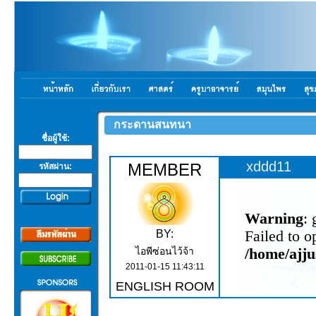
กระดานสนทนา
ชื่อผู้ใช้:
xddd11
MEMBER
รหัสผ่าน:
Warning
:
BY:
Failed to o
ไอพีซ่อนไว้จ้า
/home/ajju
2011-01-15 11:43:11
ENGLISH ROOM